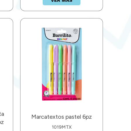
VER MÁS
ta
Marcatextos pastel 6pz
pz
1019MTX