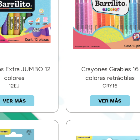
s Extra JUMBO 12
Crayones Girables 16
colores
colores retráctiles
12EJ
CRY16
VER MÁS
VER MÁS