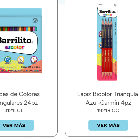
ces de Colores
Lápiz Bicolor Triangula
angulares 24pz
Azul-Carmín 4pz
3121LCL
1921BICO
VER MÁS
VER MÁS