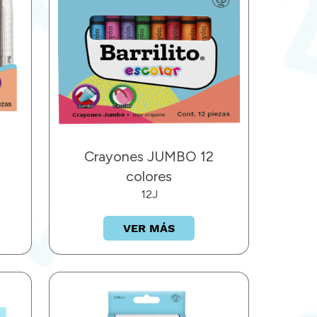
Crayones JUMBO 12
colores
12J
VER MÁS