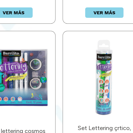
VER MÁS
VER MÁS
Set Lettering çrtico,
 lettering cosmos