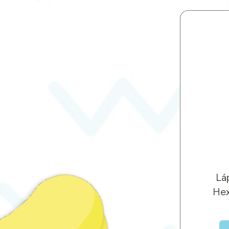
Lá
Hex